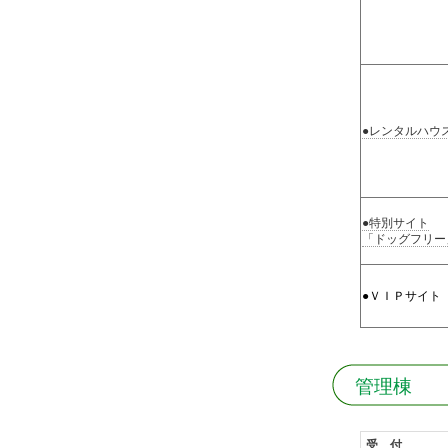
●レンタルハウ
●特別サイト
「ドッグフリー
●ＶＩＰサイト
管理棟
受 付